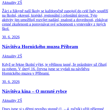
Aktuality ZŠ
Žáci a žákyně naší školy se každoročně zapojují do celé řady soutěží
na školní, okresní, krajské, regionální i celostátní úrovni. Tyto
aktivity jim umožňují rozvíjet nadání, znalosti a dovednosti, získávat
cenné zkušenosti a porovnávat své schopnosti s vrstevníky z jiných
škol.
30. 6.
2026
Návštěva Hornického muzea Příbram
Aktuality ZŠ
Když se řekne školní výlet, je většinou jasné, že prázdniny už číhají
za rohem. V úterý 16. června jsme se vydali na návštěvu
Hornického muzea v Příbrami.
30. 6.
2026
Návštěva kina – O mrzuté rybce
Aktuality ZŠ
Dnes jsme si s dětmi prvního stupně (1. – 4. ročník) užili příjemné