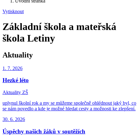
Úvodní stránka
Vytisknout
Základní škola a mateřská
škola Letiny
Aktuality
1. 7.
2026
Hezké léto
Aktuality ZŠ
uplynul školní rok a my se můžeme společně ohlédnout jaký byl, co
se nám povedlo a kde je možné hledat cesty a možnosti ke zlepšení.
30. 6.
2026
Úspěchy našich žáků v soutěžích