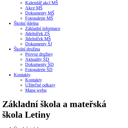
Kalendář akcí MŠ
Akce MŠ
Dokumenty MŠ
Fotogalerie MŠ
Školní jídelna
Základní informace
Jídelníček ZŠ
Jídelníček MŠ
Dokumenty ŠJ
Školní družina
Provoz družiny
Aktuality ŠD
Dokumenty ŠD
Fotogalerie ŠD
Kontakty
Kontakty
Užitečné odkazy
Mapa webu
Základní škola a mateřská
škola Letiny