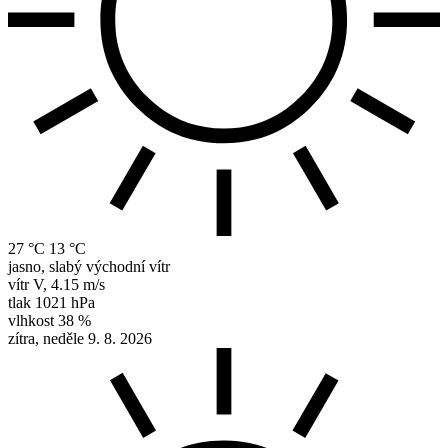
27 °C
13 °C
jasno, slabý východní vítr
vítr
V
,
4.15 m/s
tlak
1021 hPa
vlhkost
38 %
zítra, neděle 9. 8. 2026