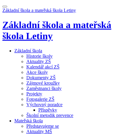
Základní škola a mateřská škola
Letiny
Základní škola a mateřská
škola
Letiny
Základní škola
Historie školy
Aktuality ZŠ
Kalendář akcí ZŠ
Akce školy
Dokumenty ZŠ
Zájmové kroužky
Zaměstnanci školy
Projekty
Fotogalerie ZŠ
Výchovný poradce
Příspěvky
Školní metodik prevence
Mateřská škola
Představujeme se
Aktuality MŠ