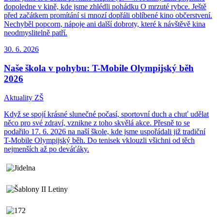
dopoledne v kině, kde jsme zhlédli pohádku O mrzuté rybce. Ještě
před začátkem promítání si mnozí dopřáli oblíbené kino občerstvení.
Nechyběl popcorn, nápoje ani další dobroty, které k návštěvě kina
neodmyslitelně patří.
30. 6.
2026
Naše škola v pohybu: T-Mobile Olympijský běh
2026
Aktuality ZŠ
Když se spojí krásné slunečné počasí, sportovní duch a chuť udělat
něco pro své zdraví, vznikne z toho skvělá akce. Přesně to se
podařilo 17. 6. 2026 na naší škole, kde jsme uspořádali již tradiční
T-Mobile Olympijský běh. Do tenisek vklouzli všichni od těch
nejmenších až po deváťáky.