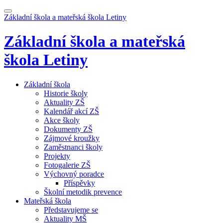
Základní škola a mateřská škola
Letiny
Základní škola a mateřská
škola
Letiny
Základní škola
Historie školy
Aktuality ZŠ
Kalendář akcí ZŠ
Akce školy
Dokumenty ZŠ
Zájmové kroužky
Zaměstnanci školy
Projekty
Fotogalerie ZŠ
Výchovný poradce
Příspěvky
Školní metodik prevence
Mateřská škola
Představujeme se
Aktuality MŠ