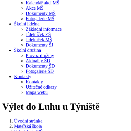
Kalendář akcí MŠ
Akce MŠ
Dokumenty MŠ
Fotogalerie MŠ
Školní jídelna
Základní informace
Jídelníček ZŠ
Jídelníček MŠ
Dokumenty ŠJ
Školní družina
Provoz družiny
Aktuality ŠD
Dokumenty ŠD
Fotogalerie ŠD
Kontakty
Kontakty
Užitečné odkazy
Mapa webu
Výlet do Luhu u Týniště
Úvodní stránka
Mateřská škola