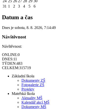
24
25
26
27
28
29
30
31
1
2
3
4
5
6
Datum a čas
Dnes je
sobota
,
8. 8. 2026
,
7:14:49
Návštěvnost
Návštěvnost:
ONLINE:
0
DNES:
11
TÝDEN:
483
CELKEM:
315719
Základní škola
Dokumenty ZŠ
Fotogalerie ZŠ
Projekty
Mateřská škola
Aktuality MŠ
Kalendář akcí MŠ
Dokumenty MŠ