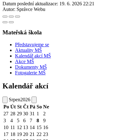
Datum poslední aktualizace:
19. 6. 2026 22:21
Autor:
Správce Webu
Mateřská škola
Představujeme se
Aktuality MŠ
Kalendář akcí MŠ
Akce MŠ
Dokumenty MŠ
Fotogalerie MŠ
Kalendář akcí
Srpen
2026
Po
Út
St
Čt
Pá
So
Ne
27
28
29
30
31
1
2
3
4
5
6
7
8
9
10
11
12
13
14
15
16
17
18
19
20
21
22
23