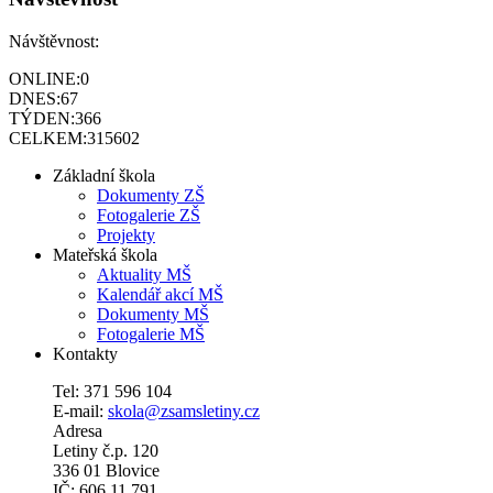
Návštěvnost:
ONLINE:
0
DNES:
67
TÝDEN:
366
CELKEM:
315602
Základní škola
Dokumenty ZŠ
Fotogalerie ZŠ
Projekty
Mateřská škola
Aktuality MŠ
Kalendář akcí MŠ
Dokumenty MŠ
Fotogalerie MŠ
Kontakty
Tel: 371 596 104
E-mail:
skola@zsamsletiny.cz
Adresa
Letiny č.p. 120
336 01 Blovice
IČ: 606 11 791