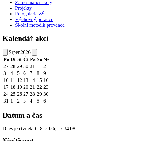
Zaměstnanci školy
Projekty
Fotogalerie ZŠ
Výchovný poradce
Školní metodik prevence
Kalendář akcí
Srpen
2026
Po
Út
St
Čt
Pá
So
Ne
27
28
29
30
31
1
2
3
4
5
6
7
8
9
10
11
12
13
14
15
16
17
18
19
20
21
22
23
24
25
26
27
28
29
30
31
1
2
3
4
5
6
Datum a čas
Dnes je
čtvrtek
,
6. 8. 2026
,
17:34:08
Návštěvnost