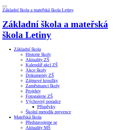
Základní škola a mateřská škola
Letiny
Základní škola a mateřská
škola
Letiny
Základní škola
Historie školy
Aktuality ZŠ
Kalendář akcí ZŠ
Akce školy
Dokumenty ZŠ
Zájmové kroužky
Zaměstnanci školy
Projekty
Fotogalerie ZŠ
Výchovný poradce
Příspěvky
Školní metodik prevence
Mateřská škola
Představujeme se
Aktuality MŠ