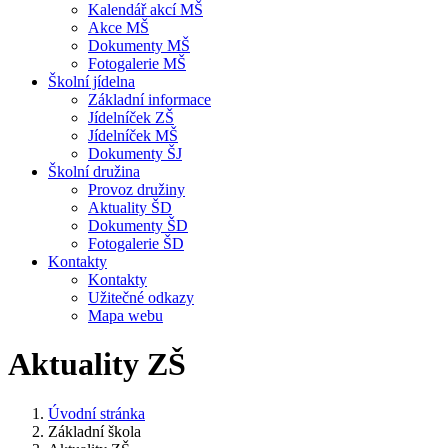
Kalendář akcí MŠ
Akce MŠ
Dokumenty MŠ
Fotogalerie MŠ
Školní jídelna
Základní informace
Jídelníček ZŠ
Jídelníček MŠ
Dokumenty ŠJ
Školní družina
Provoz družiny
Aktuality ŠD
Dokumenty ŠD
Fotogalerie ŠD
Kontakty
Kontakty
Užitečné odkazy
Mapa webu
Aktuality ZŠ
Úvodní stránka
Základní škola