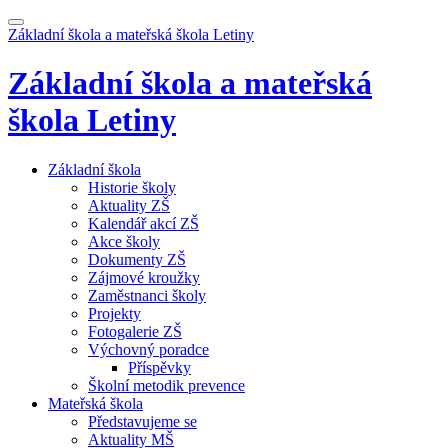
Základní škola a mateřská škola
Letiny
Základní škola a mateřská
škola
Letiny
Základní škola
Historie školy
Aktuality ZŠ
Kalendář akcí ZŠ
Akce školy
Dokumenty ZŠ
Zájmové kroužky
Zaměstnanci školy
Projekty
Fotogalerie ZŠ
Výchovný poradce
Příspěvky
Školní metodik prevence
Mateřská škola
Představujeme se
Aktuality MŠ