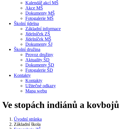
Kalendář akcí MŠ
Akce MŠ
Dokumenty MŠ
Fotogalerie MŠ
Školní jídelna
Základní informace
Jídelníček ZŠ
Jídelníček MŠ
Dokumenty ŠJ
Školní družina
Provoz družiny
Aktuality ŠD
Dokumenty ŠD
Fotogalerie ŠD
Kontakty
Kontakty
Užitečné odkazy
Mapa webu
Ve stopách indiánů a kovbojů
Úvodní stránka
Základní škola