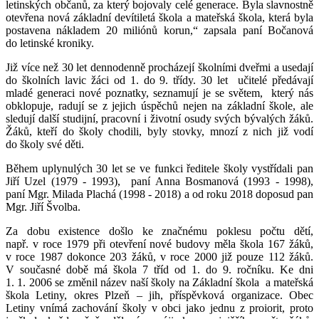
letinských občanů, za který bojovaly celé generace. Byla slavnostně
otevřena nová základní devítiletá škola a mateřská škola, která byla
postavena nákladem 20 miliónů korun,“ zapsala paní Bočanová
do letinské kroniky.
Již více než 30 let dennodenně procházejí školními dveřmi a usedají
do školních lavic žáci od 1. do 9. třídy. 30 let učitelé předávají
mladé generaci nové poznatky, seznamují je se světem, který nás
obklopuje, radují se z jejich úspěchů nejen na základní škole, ale
sledují další studijní, pracovní i životní osudy svých bývalých žáků.
Žáků, kteří do školy chodili, byly stovky, mnozí z nich již vodí
do školy své děti.
Během uplynulých 30 let se ve funkci ředitele školy vystřídali pan
Jiří Uzel (1979 - 1993), paní Anna Bosmanová (1993 - 1998),
paní Mgr. Milada Plachá (1998 - 2018) a od roku 2018 doposud pan
Mgr. Jiří Švolba.
Za dobu existence došlo ke značnému poklesu počtu dětí,
např. v roce 1979 při otevření nové budovy měla škola 167 žáků,
v roce 1987 dokonce 203 žáků, v roce 2000 již pouze 112 žáků.
V současné době má škola 7 tříd od 1. do 9. ročníku. Ke dni
1. 1. 2006 se změnil název naší školy na Základní škola a mateřská
škola Letiny, okres Plzeň – jih, příspěvková organizace. Obec
Letiny vnímá zachování školy v obci jako jednu z proiorit, proto