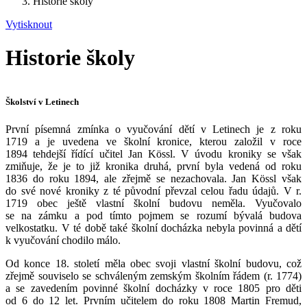
Historie školy
Vytisknout
Historie školy
Školství v Letinech
První písemná zmínka o vyučování dětí v Letinech je z roku
1719 a je uvedena ve školní kronice, kterou založil v roce
1894 tehdejší řídící učitel Jan Kössl. V úvodu kroniky se však
zmiňuje, že je to již kronika druhá, první byla vedená od roku
1836 do roku 1894, ale zřejmě se nezachovala. Jan Kössl však
do své nové kroniky z té původní převzal celou řadu údajů. V r.
1719 obec ještě vlastní školní budovu neměla. Vyučovalo
se na zámku a pod tímto pojmem se rozumí bývalá budova
velkostatku. V té době také školní docházka nebyla povinná a dětí
k vyučování chodilo málo.
Od konce 18. století měla obec svoji vlastní školní budovu, což
zřejmě souviselo se schváleným zemským školním řádem (r. 1774)
a se zavedením povinné školní docházky v roce 1805 pro děti
od 6 do 12 let. Prvním učitelem do roku 1808 Martin Fremud,