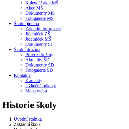
Kalendář akcí MŠ
Akce MŠ
Dokumenty MŠ
Fotogalerie MŠ
Školní jídelna
Základní informace
Jídelníček ZŠ
Jídelníček MŠ
Dokumenty ŠJ
Školní družina
Provoz družiny
Aktuality ŠD
Dokumenty ŠD
Fotogalerie ŠD
Kontakty
Kontakty
Užitečné odkazy
Mapa webu
Historie školy
Úvodní stránka
Základní škola