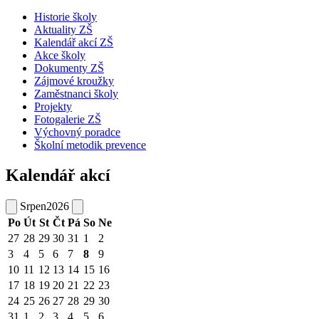
Historie školy
Aktuality ZŠ
Kalendář akcí ZŠ
Akce školy
Dokumenty ZŠ
Zájmové kroužky
Zaměstnanci školy
Projekty
Fotogalerie ZŠ
Výchovný poradce
Školní metodik prevence
Kalendář akcí
Srpen
2026
Po
Út
St
Čt
Pá
So
Ne
27
28
29
30
31
1
2
3
4
5
6
7
8
9
10
11
12
13
14
15
16
17
18
19
20
21
22
23
24
25
26
27
28
29
30
31
1
2
3
4
5
6