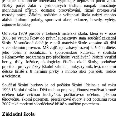
je škole každoročně udělována výjimka z nejnižšího počtu žáků.
Nízký počet žáků v jednotlivých třídách naopak umožňuje
individuální přístup, dostatek procvičování, různé progresivní
metody práce. Žákům, rodičům a veřejnosti škola nabízí mnoho
aktivit: kulturní pořady, sportovní akce, exkurze, besedy, výlety,
zájmové kroužky.
Od roku 1979 působí v Letinech mateřská škola, která se v roce
2003 po vstupu školy do právní subjektivity stala součástí základní
školy. V současné době je v naší mateřské škole zapsáno 40 dětí
v celodenním provozu. MŠ zajišťuje zdravý rozvoj každého dítěte,
jeho učení a socializaci a společenskou kultivaci v souladu
s Rámcovým programem pro předškolní vzdělávání. Nabízí využití
herny, třídy, ložnice, ekologicky čistého okolí školy, podnětné
prostředí pro vycházky (školní zahrada, louky, rybník, les), moderní
dětské hřiště s 8 herními prvky a mnoho akcí pro děti, rodiče
a veřejnost.
Součástí školní budovy je od počátku školní jídelna a od roku
1993 i školní družina. Děti mohou pro svoji činnost využívat kromě
učeben také cvičnou kuchyňku, počítačovou učebnu, pěknou
tělocvičnu, školní pozemek, přestávkové dvory a od podzimu roku
2007 také moderní víceúčelové hřiště s umělým povrchem.
Základní škola