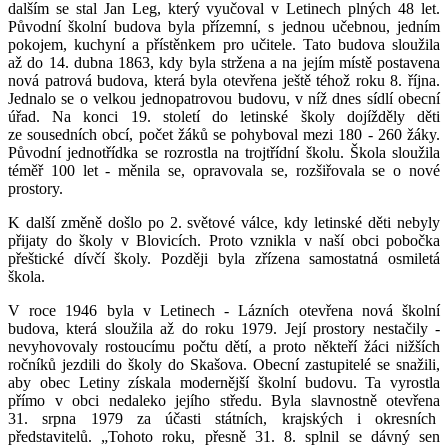
dalším se stal Jan Leg, který vyučoval v Letinech plných 48 let.
Původní školní budova byla přízemní, s jednou učebnou, jedním
pokojem, kuchyní a přístěnkem pro učitele. Tato budova sloužila
až do 14. dubna 1863, kdy byla stržena a na jejím místě postavena
nová patrová budova, která byla otevřena ještě téhož roku 8. října.
Jednalo se o velkou jednopatrovou budovu, v níž dnes sídlí obecní
úřad. Na konci 19. století do letinské školy dojížděly děti
ze sousedních obcí, počet žáků se pohyboval mezi 180 - 260 žáky.
Původní jednotřídka se rozrostla na trojtřídní školu. Škola sloužila
téměř 100 let - měnila se, opravovala se, rozšiřovala se o nové
prostory.
K další změně došlo po 2. světové válce, kdy letinské děti nebyly
přijaty do školy v Blovicích. Proto vznikla v naší obci pobočka
přeštické dívčí školy. Později byla zřízena samostatná osmiletá
škola.
V roce 1946 byla v Letinech - Lázních otevřena nová školní
budova, která sloužila až do roku 1979. Její prostory nestačily -
nevyhovovaly rostoucímu počtu dětí, a proto někteří žáci nižších
ročníků jezdili do školy do Skašova. Obecní zastupitelé se snažili,
aby obec Letiny získala modernější školní budovu. Ta vyrostla
přímo v obci nedaleko jejího středu. Byla slavnostně otevřena
31. srpna 1979 za účasti státních, krajských i okresních
představitelů. „Tohoto roku, přesně 31. 8. splnil se dávný sen