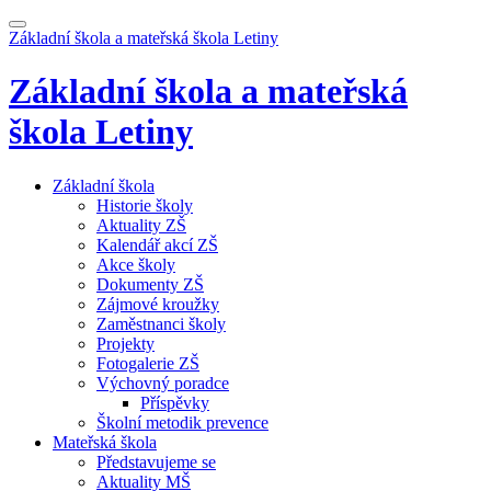
Základní škola a mateřská škola
Letiny
Základní škola a mateřská
škola
Letiny
Základní škola
Historie školy
Aktuality ZŠ
Kalendář akcí ZŠ
Akce školy
Dokumenty ZŠ
Zájmové kroužky
Zaměstnanci školy
Projekty
Fotogalerie ZŠ
Výchovný poradce
Příspěvky
Školní metodik prevence
Mateřská škola
Představujeme se
Aktuality MŠ