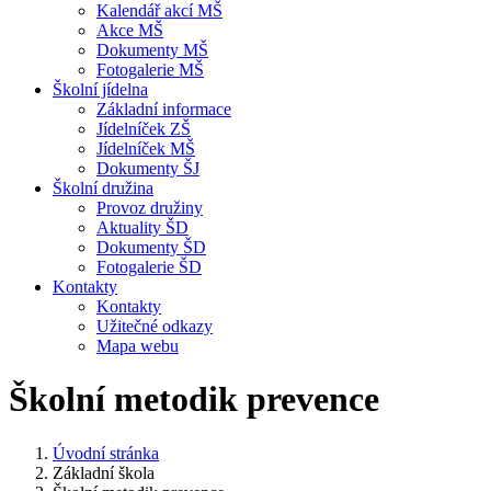
Kalendář akcí MŠ
Akce MŠ
Dokumenty MŠ
Fotogalerie MŠ
Školní jídelna
Základní informace
Jídelníček ZŠ
Jídelníček MŠ
Dokumenty ŠJ
Školní družina
Provoz družiny
Aktuality ŠD
Dokumenty ŠD
Fotogalerie ŠD
Kontakty
Kontakty
Užitečné odkazy
Mapa webu
Školní metodik prevence
Úvodní stránka
Základní škola