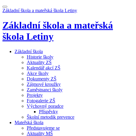
Základní škola a mateřská škola
Letiny
Základní škola a mateřská
škola
Letiny
Základní škola
Historie školy
Aktuality ZŠ
Kalendář akcí ZŠ
Akce školy
Dokumenty ZŠ
Zájmové kroužky
Zaměstnanci školy
Projekty
Fotogalerie ZŠ
Výchovný poradce
Příspěvky
Školní metodik prevence
Mateřská škola
Představujeme se
Aktuality MŠ