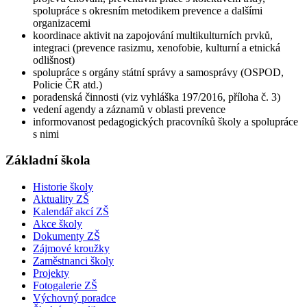
spolupráce s okresním metodikem prevence a dalšími
organizacemi
koordinace aktivit na zapojování multikulturních prvků,
integraci (prevence rasizmu, xenofobie, kulturní a etnická
odlišnost)
spolupráce s orgány státní správy a samosprávy (OSPOD,
Policie ČR atd.)
poradenská činnosti (viz vyhláška 197/2016, příloha č. 3)
vedení agendy a záznamů v oblasti prevence
informovanost pedagogických pracovníků školy a spolupráce
s nimi
Základní škola
Historie školy
Aktuality ZŠ
Kalendář akcí ZŠ
Akce školy
Dokumenty ZŠ
Zájmové kroužky
Zaměstnanci školy
Projekty
Fotogalerie ZŠ
Výchovný poradce