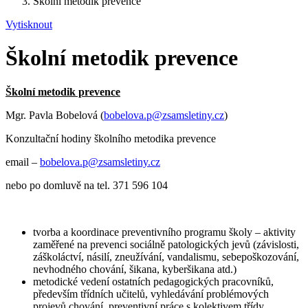
Školní metodik prevence
Vytisknout
Školní metodik prevence
Školní metodik prevence
Mgr. Pavla Bobelová (
bobelova.p@zsamsletiny.cz
)
Konzultační hodiny školního metodika prevence
email –
bobelova.p@zsamsletiny.cz
nebo po domluvě na tel. 371 596 104
tvorba a koordinace preventivního programu školy – aktivity
zaměřené na prevenci sociálně patologických jevů (závislosti,
záškoláctví, násilí, zneužívání, vandalismu, sebepoškozování,
nevhodného chování, šikana, kyberšikana atd.)
metodické vedení ostatních pedagogických pracovníků,
především třídních učitelů, vyhledávání problémových
projevů chování, preventivní práce s kolektivem třídy,