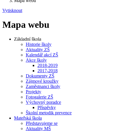
Mapa webu
Vytisknout
Mapa webu
Základní škola
Historie školy
Aktuality ZŠ
Kalendář akcí ZŠ
Akce školy
2018-2019
2017-2018
Dokumenty ZŠ
Zájmové kroužky
Zaměstnanci školy
Projekty
Fotogalerie ZŠ
Výchovný poradce
Příspěvky
Školní metodik prevence
Mateřská škola
Představujeme se
Aktuality MŠ