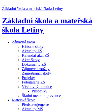
Základní škola a mateřská škola
Letiny
Základní škola a mateřská
škola
Letiny
Základní škola
Historie školy
Aktuality ZŠ
Kalendář akcí ZŠ
Akce školy
Dokumenty ZŠ
Zájmové kroužky
Zaměstnanci školy
Projekty
Fotogalerie ZŠ
Výchovný poradce
Příspěvky
Školní metodik prevence
Mateřská škola
Představujeme se
Aktuality MŠ