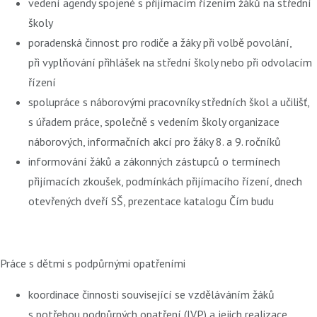
vedení agendy spojené s přijímacím řízením žáků na střední
školy
poradenská činnost pro rodiče a žáky při volbě povolání,
při vyplňování přihlášek na střední školy nebo při odvolacím
řízení
spolupráce s náborovými pracovníky středních škol a učilišť,
s úřadem práce, společně s vedením školy organizace
náborových, informačních akcí pro žáky 8. a 9. ročníků
informování žáků a zákonných zástupců o termínech
přijímacích zkoušek, podmínkách přijímacího řízení, dnech
otevřených dveří SŠ, prezentace katalogu Čím budu
Práce s dětmi s podpůrnými opatřeními
koordinace činnosti související se vzděláváním žáků
s potřebou podpůrných opatření (IVP) a jejich realizace