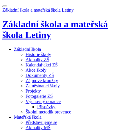
Základní škola a mateřská škola
Letiny
Základní škola a mateřská
škola
Letiny
Základní škola
Historie školy
Aktuality ZŠ
Kalendář akcí ZŠ
Akce školy
Dokumenty ZŠ
Zájmové kroužky
Zaměstnanci školy
Projekty
Fotogalerie ZŠ
Výchovný poradce
Příspěvky
Školní metodik prevence
Mateřská škola
Představujeme se
Aktuality MŠ