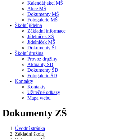
Kalendář akcí MŠ
Akce MŠ
Dokumenty MŠ
Fotogalerie MŠ
Školní jídelna
Základní informace
Jídelníček ZŠ
Jídelníček MŠ
Dokumenty ŠJ
Školní družina
Provoz družiny
Aktuality ŠD
Dokumenty ŠD
Fotogalerie ŠD
Kontakty
Kontakty
Užitečné odkazy
Mapa webu
Dokumenty ZŠ
Úvodní stránka
Základní škola