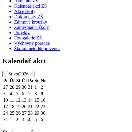
Aktuality ZŠ
Kalendář akcí ZŠ
Akce školy
Dokumenty ZŠ
Zájmové kroužky
Zaměstnanci školy
Projekty
Fotogalerie ZŠ
Výchovný poradce
Školní metodik prevence
Kalendář akcí
Srpen
2026
Po
Út
St
Čt
Pá
So
Ne
27
28
29
30
31
1
2
3
4
5
6
7
8
9
10
11
12
13
14
15
16
17
18
19
20
21
22
23
24
25
26
27
28
29
30
31
1
2
3
4
5
6