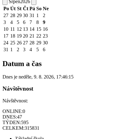
Srpen
2026
Po
Út
St
Čt
Pá
So
Ne
27
28
29
30
31
1
2
3
4
5
6
7
8
9
10
11
12
13
14
15
16
17
18
19
20
21
22
23
24
25
26
27
28
29
30
31
1
2
3
4
5
6
Datum a čas
Dnes je
neděle
,
9. 8. 2026
,
17:46:15
Návštěvnost
Návštěvnost:
ONLINE:
0
DNES:
47
TÝDEN:
595
CELKEM:
315831
Základní škola