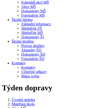
Kalendář akcí MŠ
Akce MŠ
Dokumenty MŠ
Fotogalerie MŠ
Školní jídelna
Základní informace
Jídelníček ZŠ
Jídelníček MŠ
Dokumenty ŠJ
Školní družina
Provoz družiny
Aktuality ŠD
Dokumenty ŠD
Fotogalerie ŠD
Kontakty
Kontakty
Užitečné odkazy
Mapa webu
Týden dopravy
Úvodní stránka
Mateřská škola