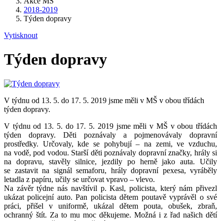
Akce MŠ
2018-2019
Týden dopravy
Vytisknout
Týden dopravy
V týdnu od 13. 5. do 17. 5. 2019 jsme měli v MŠ v obou třídách
týden dopravy.
V týdnu od 13. 5. do 17. 5. 2019 jsme měli v MŠ v obou třídách
týden dopravy. Děti poznávaly a pojmenovávaly dopravní
prostředky. Určovaly, kde se pohybují – na zemi, ve vzduchu,
na vodě, pod vodou. Starší děti poznávaly dopravní značky, hrály si
na dopravu, stavěly silnice, jezdily po herně jako auta. Učily
se zastavit na signál semaforu, hrály dopravní pexesa, vyráběly
letadla z papíru, učily se určovat vpravo – vlevo.
Na závěr týdne nás navštívil p. Kasl, policista, který nám přivezl
ukázat policejní auto. Pan policista dětem poutavě vyprávěl o své
práci, přišel v uniformě, ukázal dětem pouta, obušek, zbraň,
ochranný štít. Za to mu moc děkujeme. Možná i z řad našich dětí