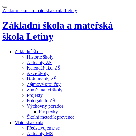
Základní škola a mateřská škola
Letiny
Základní škola a mateřská
škola
Letiny
Základní škola
Historie školy
Aktuality ZŠ
Kalendář akcí ZŠ
Akce školy
Dokumenty ZŠ
Zájmové kroužky
Zaměstnanci školy
Projekty
Fotogalerie ZŠ
Výchovný poradce
Příspěvky
Školní metodik prevence
Mateřská škola
Představujeme se
Aktuality MŠ