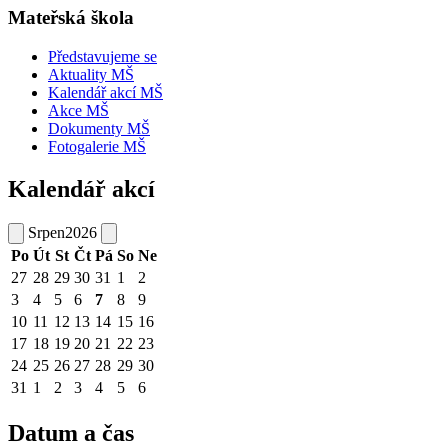
Mateřská škola
Představujeme se
Aktuality MŠ
Kalendář akcí MŠ
Akce MŠ
Dokumenty MŠ
Fotogalerie MŠ
Kalendář akcí
Srpen
2026
Po
Út
St
Čt
Pá
So
Ne
27
28
29
30
31
1
2
3
4
5
6
7
8
9
10
11
12
13
14
15
16
17
18
19
20
21
22
23
24
25
26
27
28
29
30
31
1
2
3
4
5
6
Datum a čas