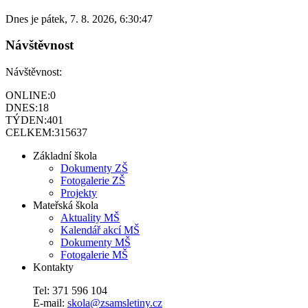
Dnes je
pátek
,
7. 8. 2026
,
6:30:47
Návštěvnost
Návštěvnost:
ONLINE:
0
DNES:
18
TÝDEN:
401
CELKEM:
315637
Základní škola
Dokumenty ZŠ
Fotogalerie ZŠ
Projekty
Mateřská škola
Aktuality MŠ
Kalendář akcí MŠ
Dokumenty MŠ
Fotogalerie MŠ
Kontakty
Tel: 371 596 104
E-mail:
skola@zsamsletiny.cz