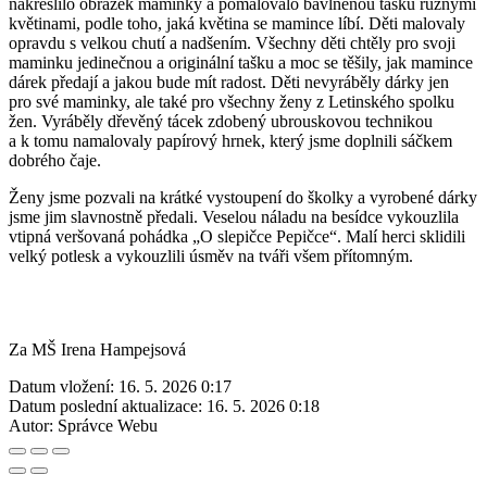
nakreslilo obrázek maminky a pomalovalo bavlněnou tašku různými
květinami, podle toho, jaká květina se mamince líbí. Děti malovaly
opravdu s velkou chutí a nadšením. Všechny děti chtěly pro svoji
maminku jedinečnou a originální tašku a moc se těšily, jak mamince
dárek předají a jakou bude mít radost. Děti nevyráběly dárky jen
pro své maminky, ale také pro všechny ženy z Letinského spolku
žen. Vyráběly dřevěný tácek zdobený ubrouskovou technikou
a k tomu namalovaly papírový hrnek, který jsme doplnili sáčkem
dobrého čaje.
Ženy jsme pozvali na krátké vystoupení do školky a vyrobené dárky
jsme jim slavnostně předali. Veselou náladu na besídce vykouzlila
vtipná veršovaná pohádka „O slepičce Pepičce“. Malí herci sklidili
velký potlesk a vykouzlili úsměv na tváři všem přítomným.
Za MŠ Irena Hampejsová
Datum vložení:
16. 5. 2026 0:17
Datum poslední aktualizace:
16. 5. 2026 0:18
Autor:
Správce Webu