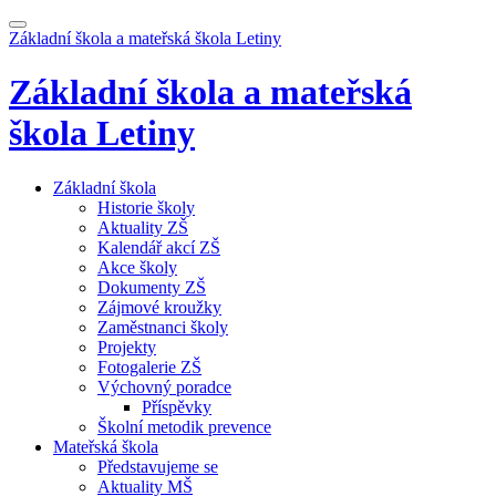
Základní škola a mateřská škola
Letiny
Základní škola a mateřská
škola
Letiny
Základní škola
Historie školy
Aktuality ZŠ
Kalendář akcí ZŠ
Akce školy
Dokumenty ZŠ
Zájmové kroužky
Zaměstnanci školy
Projekty
Fotogalerie ZŠ
Výchovný poradce
Příspěvky
Školní metodik prevence
Mateřská škola
Představujeme se
Aktuality MŠ