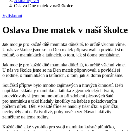
Aktuality MŠ
Oslava Dne matek v naší školce
Vytisknout
Oslava Dne matek v naší školce
Jak moc je pro každé dítě maminka důležitá, to určitě všichni víme.
U nás ve školce jsme se na Den matek připravovali a povídali si o
rodině, o maminkách a tatíncích, o tom, jak si doma pomáháme.
Jak moc je pro každé dítě maminka důležitá, to určitě všichni víme.
U nás ve školce jsme se na Den matek připravovali a povídali si
o rodině, o maminkách a tatíncích, o tom, jak si doma pomáháme.
Součástí příprav bylo mnoho zajímavých a hravých činností. Děti
například skládaly maminku a tatínka z geometrických tvarů,
procvičovaly si jemnou motoriku při zdobení plesových šatů
pro maminku a také hledaly knoflíky na kabát s požadovaným
počtem dírek. Děti v každé třídě se naučily básničku a písničku,
nechyběly ani další tvořivé, pohybové a vzdělávací aktivity
zaměřené na téma rodiny.
Každé dítě také vyrobilo pro svoji maminku krásné přáníčko,