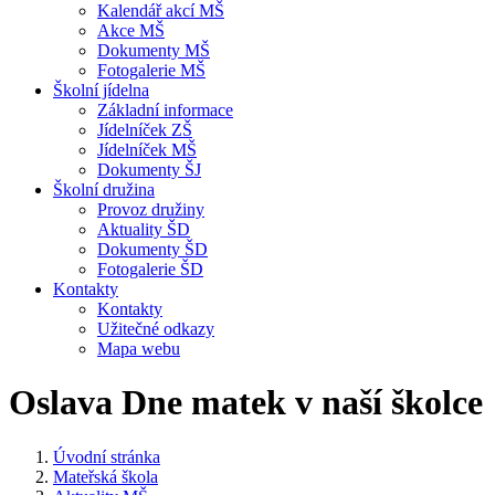
Kalendář akcí MŠ
Akce MŠ
Dokumenty MŠ
Fotogalerie MŠ
Školní jídelna
Základní informace
Jídelníček ZŠ
Jídelníček MŠ
Dokumenty ŠJ
Školní družina
Provoz družiny
Aktuality ŠD
Dokumenty ŠD
Fotogalerie ŠD
Kontakty
Kontakty
Užitečné odkazy
Mapa webu
Oslava Dne matek v naší školce
Úvodní stránka
Mateřská škola