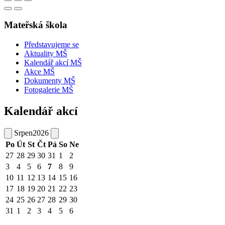
Mateřská škola
Představujeme se
Aktuality MŠ
Kalendář akcí MŠ
Akce MŠ
Dokumenty MŠ
Fotogalerie MŠ
Kalendář akcí
Srpen
2026
Po
Út
St
Čt
Pá
So
Ne
27
28
29
30
31
1
2
3
4
5
6
7
8
9
10
11
12
13
14
15
16
17
18
19
20
21
22
23
24
25
26
27
28
29
30
31
1
2
3
4
5
6