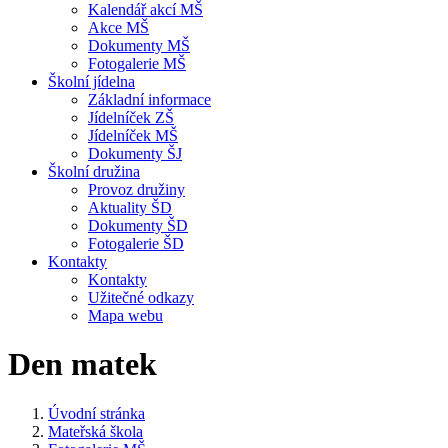
Kalendář akcí MŠ
Akce MŠ
Dokumenty MŠ
Fotogalerie MŠ
Školní jídelna
Základní informace
Jídelníček ZŠ
Jídelníček MŠ
Dokumenty ŠJ
Školní družina
Provoz družiny
Aktuality ŠD
Dokumenty ŠD
Fotogalerie ŠD
Kontakty
Kontakty
Užitečné odkazy
Mapa webu
Den matek
Úvodní stránka
Mateřská škola