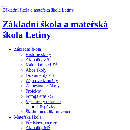
Základní škola a mateřská škola
Letiny
Základní škola a mateřská
škola
Letiny
Základní škola
Historie školy
Aktuality ZŠ
Kalendář akcí ZŠ
Akce školy
Dokumenty ZŠ
Zájmové kroužky
Zaměstnanci školy
Projekty
Fotogalerie ZŠ
Výchovný poradce
Příspěvky
Školní metodik prevence
Mateřská škola
Představujeme se
Aktuality MŠ