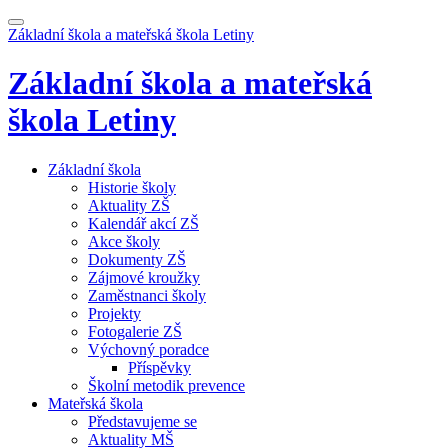
Základní škola a mateřská škola
Letiny
Základní škola a mateřská
škola
Letiny
Základní škola
Historie školy
Aktuality ZŠ
Kalendář akcí ZŠ
Akce školy
Dokumenty ZŠ
Zájmové kroužky
Zaměstnanci školy
Projekty
Fotogalerie ZŠ
Výchovný poradce
Příspěvky
Školní metodik prevence
Mateřská škola
Představujeme se
Aktuality MŠ