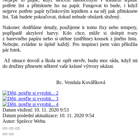
potřete list a přitisknete ho na papír. Fungovat to bude, i když
nejprve potřete papír tyčinkovým lepidlem a na něj pak přitisknete
list. Tak budete pokračovat, dokud nebude obrázek složený.
Nakonec doděláme detaily, použijeme k tomu fixy nebo tempery,
popřípadě akrylové barvy. Kdo chce, může si dolepit tvary
z barevného papíru nebo si utrhne (ustříhne) kousek z jiného listu.
Nebojte, zvládne to úplně každý. Pro inspiraci jsem vám přiložila
pár fotek.
Až situace dovolí a škola se opět otevře, budu moc ráda, když mi
do družiny přinesete některé vaše krásné výtvory ukázat.
Bc. Vendula Kováříková
Datum vložení:
10. 11. 2020 9:53
Datum poslední aktualizace:
10. 11. 2020 9:54
Autor:
Správce Webu