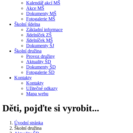
Kalendář akcí MŠ
Akce MŠ
Dokumenty MŠ
Fotogalerie MŠ
Školní jídelna
Základní informace
Jídelníček ZŠ
Jídelníček MŠ
Dokumenty ŠJ
Školní družina
Provoz družiny
Aktuality ŠD
Dokumenty ŠD
Fotogalerie ŠD
Kontakty
Kontakty
Užitečné odkazy
Mapa webu
Děti, pojďte si vyrobit...
Úvodní stránka
Školní družina