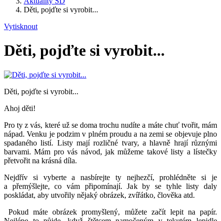
Aktuality ŠD
Děti, pojďte si vyrobit...
Vytisknout
Děti, pojďte si vyrobit...
Děti, pojďte si vyrobit...
Ahoj děti!
Pro ty z vás, které už se doma trochu nudíte a máte chuť tvořit, mám
nápad. Venku je podzim v plném proudu a na zemi se objevuje plno
spadaného listí. Listy mají rozličné tvary, a hlavně hrají různými
barvami. Mám pro vás návod, jak můžeme takové listy a lístečky
přetvořit na krásná díla.
Nejdřív si vyberte a nasbírejte ty nejhezčí, prohlédněte si je
a přemýšlejte, co vám připomínají. Jak by se tyhle listy daly
poskládat, aby utvořily nějaký obrázek, zvířátko, člověka atd.
Pokud máte obrázek promyšlený, můžete začít lepit na papír.
Nejlépe to půjde, když štětcem namočeným v tekutém lepidle