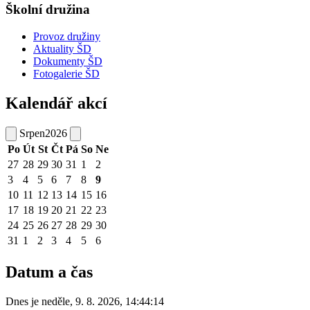
Školní družina
Provoz družiny
Aktuality ŠD
Dokumenty ŠD
Fotogalerie ŠD
Kalendář akcí
Srpen
2026
Po
Út
St
Čt
Pá
So
Ne
27
28
29
30
31
1
2
3
4
5
6
7
8
9
10
11
12
13
14
15
16
17
18
19
20
21
22
23
24
25
26
27
28
29
30
31
1
2
3
4
5
6
Datum a čas
Dnes je
neděle
,
9. 8. 2026
,
14:44:14