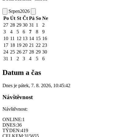
Srpen
2026
Po
Út
St
Čt
Pá
So
Ne
27
28
29
30
31
1
2
3
4
5
6
7
8
9
10
11
12
13
14
15
16
17
18
19
20
21
22
23
24
25
26
27
28
29
30
31
1
2
3
4
5
6
Datum a čas
Dnes je
pátek
,
7. 8. 2026
,
10:45:42
Návštěvnost
Návštěvnost:
ONLINE:
1
DNES:
36
TÝDEN:
419
CELKEM:
315655