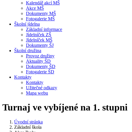
Kalendář akcí MŠ
Akce MŠ
Dokumenty MŠ
Fotogalerie MŠ
Školní jídelna
Základní informace
Jídelníček ZŠ
Jídelníček MŠ
Dokumenty ŠJ
Školní družina
Provoz družiny
Aktuality ŠD
Dokumenty ŠD
Fotogalerie ŠD
Kontakty
Kontakty
Užitečné odkazy
Mapa webu
Turnaj ve vybíjené na 1. stupni
Úvodní stránka
Základní škola