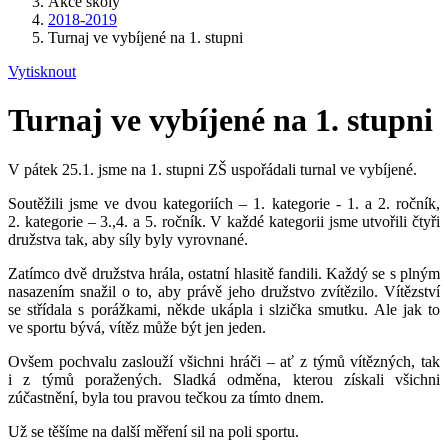
Akce školy
2018-2019
Turnaj ve vybíjené na 1. stupni
Vytisknout
Turnaj ve vybíjené na 1. stupni
V pátek 25.1. jsme na 1. stupni ZŠ uspořádali turnal ve vybíjené.
Soutěžili jsme ve dvou kategoriích – 1. kategorie - 1. a 2. ročník,
2. kategorie – 3.,4. a 5. ročník. V každé kategorii jsme utvořili čtyři
družstva tak, aby síly byly vyrovnané.
Zatímco dvě družstva hrála, ostatní hlasitě fandili. Každý se s plným
nasazením snažil o to, aby právě jeho družstvo zvítězilo. Vítězství
se střídala s porážkami, někde ukápla i slzička smutku. Ale jak to
ve sportu bývá, vítěz může být jen jeden.
Ovšem pochvalu zaslouží všichni hráči – ať z týmů vítězných, tak
i z týmů poražených. Sladká odměna, kterou získali všichni
zúčastnění, byla tou pravou tečkou za tímto dnem.
Už se těšíme na další měření sil na poli sportu.