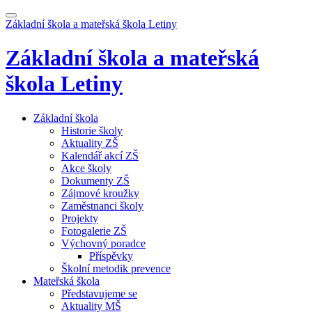
Základní škola a mateřská škola
Letiny
Základní škola a mateřská
škola
Letiny
Základní škola
Historie školy
Aktuality ZŠ
Kalendář akcí ZŠ
Akce školy
Dokumenty ZŠ
Zájmové kroužky
Zaměstnanci školy
Projekty
Fotogalerie ZŠ
Výchovný poradce
Příspěvky
Školní metodik prevence
Mateřská škola
Představujeme se
Aktuality MŠ