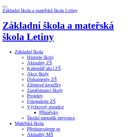
Základní škola a mateřská škola
Letiny
Základní škola a mateřská
škola
Letiny
Základní škola
Historie školy
Aktuality ZŠ
Kalendář akcí ZŠ
Akce školy
Dokumenty ZŠ
Zájmové kroužky
Zaměstnanci školy
Projekty
Fotogalerie ZŠ
Výchovný poradce
Příspěvky
Školní metodik prevence
Mateřská škola
Představujeme se
Aktuality MŠ