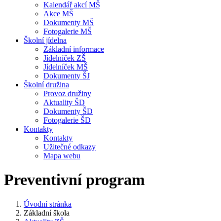
Kalendář akcí MŠ
Akce MŠ
Dokumenty MŠ
Fotogalerie MŠ
Školní jídelna
Základní informace
Jídelníček ZŠ
Jídelníček MŠ
Dokumenty ŠJ
Školní družina
Provoz družiny
Aktuality ŠD
Dokumenty ŠD
Fotogalerie ŠD
Kontakty
Kontakty
Užitečné odkazy
Mapa webu
Preventivní program
Úvodní stránka
Základní škola