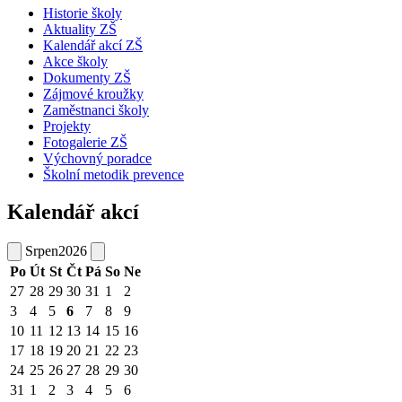
Historie školy
Aktuality ZŠ
Kalendář akcí ZŠ
Akce školy
Dokumenty ZŠ
Zájmové kroužky
Zaměstnanci školy
Projekty
Fotogalerie ZŠ
Výchovný poradce
Školní metodik prevence
Kalendář akcí
Srpen
2026
Po
Út
St
Čt
Pá
So
Ne
27
28
29
30
31
1
2
3
4
5
6
7
8
9
10
11
12
13
14
15
16
17
18
19
20
21
22
23
24
25
26
27
28
29
30
31
1
2
3
4
5
6