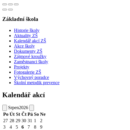
Základní škola
Historie školy
Aktuality ZŠ
Kalendář akcí ZŠ
Akce školy
Dokumenty ZŠ
Zájmové kroužky
Zaměstnanci školy
Projekty
Fotogalerie ZŠ
Výchovný poradce
Školní metodik prevence
Kalendář akcí
Srpen
2026
Po
Út
St
Čt
Pá
So
Ne
27
28
29
30
31
1
2
3
4
5
6
7
8
9