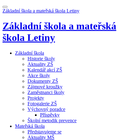
Základní škola a mateřská škola
Letiny
Základní škola a mateřská
škola
Letiny
Základní škola
Historie školy
Aktuality ZŠ
Kalendář akcí ZŠ
Akce školy
Dokumenty ZŠ
Zájmové kroužky
Zaměstnanci školy
Projekty
Fotogalerie ZŠ
Výchovný poradce
Příspěvky
Školní metodik prevence
Mateřská škola
Představujeme se
Aktuality MŠ