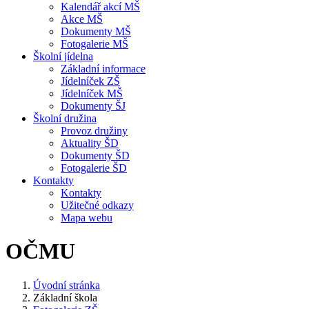
Kalendář akcí MŠ
Akce MŠ
Dokumenty MŠ
Fotogalerie MŠ
Školní jídelna
Základní informace
Jídelníček ZŠ
Jídelníček MŠ
Dokumenty ŠJ
Školní družina
Provoz družiny
Aktuality ŠD
Dokumenty ŠD
Fotogalerie ŠD
Kontakty
Kontakty
Užitečné odkazy
Mapa webu
OČMU
Úvodní stránka
Základní škola