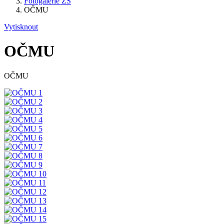
Fotogalerie ZŠ
OČMU
Vytisknout
OČMU
OČMU