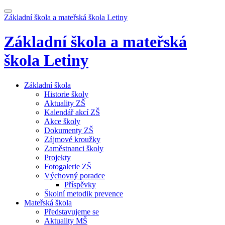
Základní škola a mateřská škola
Letiny
Základní škola a mateřská
škola
Letiny
Základní škola
Historie školy
Aktuality ZŠ
Kalendář akcí ZŠ
Akce školy
Dokumenty ZŠ
Zájmové kroužky
Zaměstnanci školy
Projekty
Fotogalerie ZŠ
Výchovný poradce
Příspěvky
Školní metodik prevence
Mateřská škola
Představujeme se
Aktuality MŠ