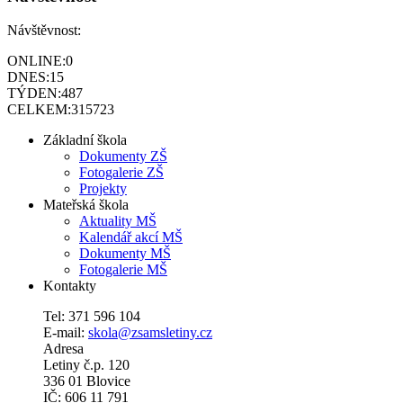
Návštěvnost:
ONLINE:
0
DNES:
15
TÝDEN:
487
CELKEM:
315723
Základní škola
Dokumenty ZŠ
Fotogalerie ZŠ
Projekty
Mateřská škola
Aktuality MŠ
Kalendář akcí MŠ
Dokumenty MŠ
Fotogalerie MŠ
Kontakty
Tel: 371 596 104
E-mail:
skola@zsamsletiny.cz
Adresa
Letiny č.p. 120
336 01 Blovice
IČ: 606 11 791