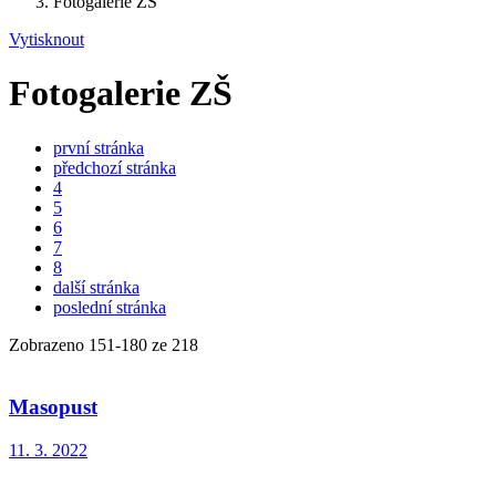
Fotogalerie ZŠ
Vytisknout
Fotogalerie ZŠ
první stránka
předchozí stránka
4
5
6
7
8
další stránka
poslední stránka
Zobrazeno
151
-
180
ze 218
Masopust
11. 3. 2022