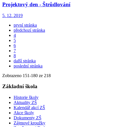
Projektový den - Štrůdlování
5. 12. 2019
první stránka
předchozí stránka
4
5
6
7
8
další stránka
poslední stránka
Zobrazeno
151
-
180
ze 218
Základní škola
Historie školy
Aktuality ZŠ
Kalendář akcí ZŠ
Akce školy
Dokumenty ZŠ
Zájmové kroužky