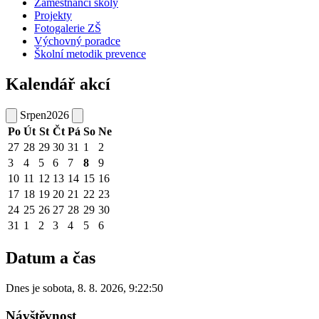
Zaměstnanci školy
Projekty
Fotogalerie ZŠ
Výchovný poradce
Školní metodik prevence
Kalendář akcí
Srpen
2026
Po
Út
St
Čt
Pá
So
Ne
27
28
29
30
31
1
2
3
4
5
6
7
8
9
10
11
12
13
14
15
16
17
18
19
20
21
22
23
24
25
26
27
28
29
30
31
1
2
3
4
5
6
Datum a čas
Dnes je
sobota
,
8. 8. 2026
,
9:22:50
Návštěvnost