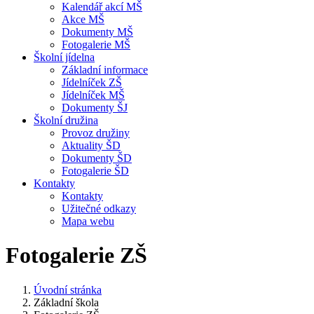
Kalendář akcí MŠ
Akce MŠ
Dokumenty MŠ
Fotogalerie MŠ
Školní jídelna
Základní informace
Jídelníček ZŠ
Jídelníček MŠ
Dokumenty ŠJ
Školní družina
Provoz družiny
Aktuality ŠD
Dokumenty ŠD
Fotogalerie ŠD
Kontakty
Kontakty
Užitečné odkazy
Mapa webu
Fotogalerie ZŠ
Úvodní stránka
Základní škola