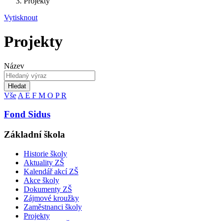
Projekty
Vytisknout
Projekty
Název
Hledat
Vše
A
E
F
M
O
P
R
Fond Sidus
Základní škola
Historie školy
Aktuality ZŠ
Kalendář akcí ZŠ
Akce školy
Dokumenty ZŠ
Zájmové kroužky
Zaměstnanci školy
Projekty