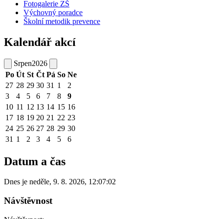
Fotogalerie ZŠ
Výchovný poradce
Školní metodik prevence
Kalendář akcí
Srpen
2026
Po
Út
St
Čt
Pá
So
Ne
27
28
29
30
31
1
2
3
4
5
6
7
8
9
10
11
12
13
14
15
16
17
18
19
20
21
22
23
24
25
26
27
28
29
30
31
1
2
3
4
5
6
Datum a čas
Dnes je
neděle
,
9. 8. 2026
,
12:07:02
Návštěvnost