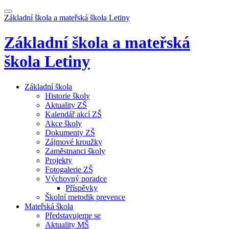
Základní škola a mateřská škola
Letiny
Základní škola a mateřská
škola
Letiny
Základní škola
Historie školy
Aktuality ZŠ
Kalendář akcí ZŠ
Akce školy
Dokumenty ZŠ
Zájmové kroužky
Zaměstnanci školy
Projekty
Fotogalerie ZŠ
Výchovný poradce
Příspěvky
Školní metodik prevence
Mateřská škola
Představujeme se
Aktuality MŠ