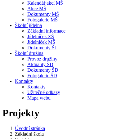
Kalendář akcí MŠ
Akce MŠ
Dokumenty MŠ
Fotogalerie MŠ
Školní jídelna
Základní informace
Jídelníček ZŠ
Jídelníček MŠ
Dokumenty ŠJ
Školní družina
Provoz družiny
Aktuality ŠD
Dokumenty ŠD
Fotogalerie ŠD
Kontakty
Kontakty
Užitečné odkazy
Mapa webu
Projekty
Úvodní stránka
Základní škola